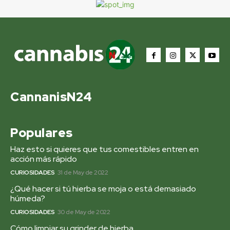
CannanisN24
Populares
Haz esto si quieres que tus comestibles entren en
acción más rápido
CURIOSIDADES
31 de May de 2022
¿Qué hacer si tú hierba se moja o está demasiado
húmeda?
CURIOSIDADES
30 de May de 2022
Cómo limpiar su grinder de hierba