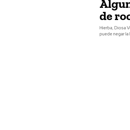
Algun
de ro
Hierba, Diosa V
puede negar la l