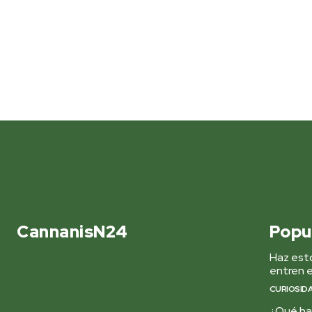
CannanisN24
Popu
Haz esto
entren e
CURIOSID
¿Qué hac