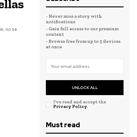
ellas
- Never miss a story with
notifications
- Gain full access to our premium
le, no se
content
- Browse free from up to 5 devices
at once
UNLOCK ALL
I've read and accept the
Privacy Policy
.
Must read