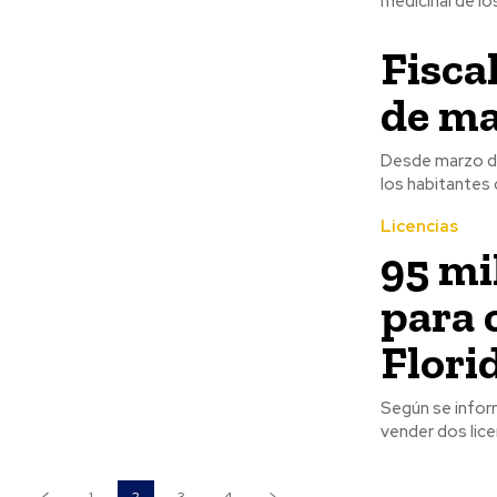
Fisca
de ma
Desde marzo de 
los habitantes
Licencias
95 mi
para 
Flori
Según se inform
vender dos lice
1
2
3
4