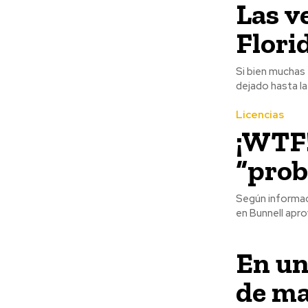
Las v
Flori
Si bien muchas 
dejado hasta la
Licencias
¡WTF!
“prob
Según informaci
en Bunnell aprov
En un
de ma