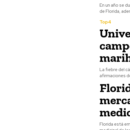
En un año se d
de Florida, ade
Top4
Unive
campo
mari
La fiebre del c
afirmaciones de
Flori
merca
medic
Florida está em