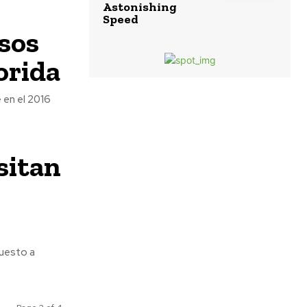
Astonishing
Speed
asos
orida
 en el 2016
sitan
puesto a