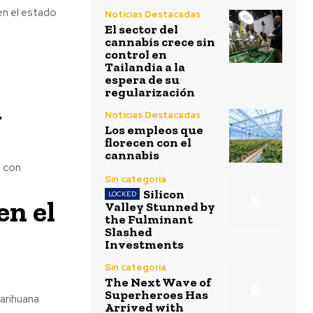
en el estado
Noticias Destacadas
El sector del
cannabis crece sin
control en
Tailandia a la
espera de su
regularización
n
Noticias Destacadas
Los empleos que
florecen con el
cannabis
, con
Sin categoría
Silicon
en el
Valley Stunned by
the Fulminant
Slashed
Investments
Sin categoría
The Next Wave of
Superheroes Has
arihuana
Arrived with