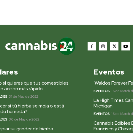
lares
Eventos
 si quieres que tus comestibles
‘Waldos Forever Fe
n acción más rápido
EVENTOS
16 de March 
ADES
31 de May de 2022
La High Times Can
er si tú hierba se moja o está
Michigan
ado húmeda?
EVENTOS
16 de March 
ADES
30 de May de 2022
Cannabis Edibles 
piar su grinder de hierba
Francisco y Chica