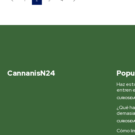
CannanisN24
Popu
Haz esto
entren e
CURIOSID
¿Qué hac
demasi
CURIOSID
Cómo lim