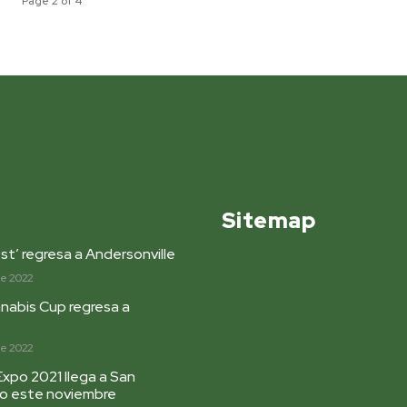
Page 2 of 4
Sitemap
st’ regresa a Andersonville
de 2022
nabis Cup regresa a
de 2022
Expo 2021 llega a San
go este noviembre