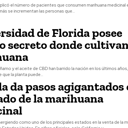
uplicó el número de pacientes que consumen marihuana medicinal 
más se incrementan las personas que...
rsidad de Florida posee
 secreto donde cultiva
huana
áñamo y el aceite de CBD han barrido la nación en los últimos años
 que la planta puede...
da da pasos agigantados 
do de la marihuana
inal
ergiendo como uno de los principales estados en la venta de la m