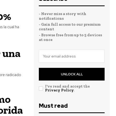
40%
- Never miss a story with
notifications
- Gain full access to our premium
 la cual ha
content
- Browse free from up to 5 devices
at once
r una
UNLOCK ALL
bre radicado
I've read and accept the
Privacy Policy
.
umo
Must read
orida