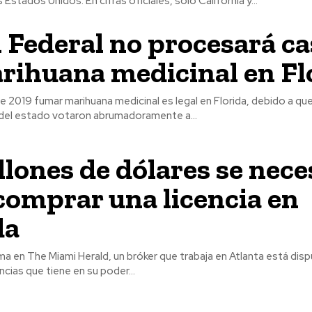
medicinal de los Estados Unidos. En cifras oficiales, solo California y...
l Federal no procesará c
rihuana medicinal en Fl
2019 fumar marihuana medicinal es legal en Florida, debido a que
 del estado votaron abrumadoramente a...
llones de dólares se nece
comprar una licencia en
da
a en The Miami Herald, un bróker que trabaja en Atlanta está dis
ncias que tiene en su poder...