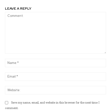
LEAVE A REPLY
Comment:
Na
Ema
Web
Save my name, email, and website in this browser for the next time I
comment.