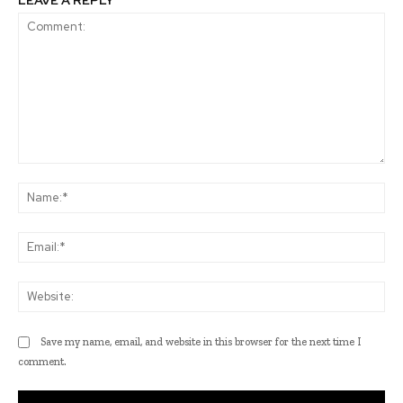
LEAVE A REPLY
Comment:
Na
Ema
Web
Save my name, email, and website in this browser for the next time I
comment.