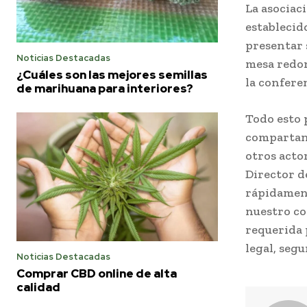
La asociac
establecid
presentar 
Noticias Destacadas
mesa redon
¿Cuáles son las mejores semillas
la confere
de marihuana para interiores?
Todo esto 
compartan 
otros acto
Director d
rápidament
nuestro co
requerida 
legal, seg
Noticias Destacadas
Comprar CBD online de alta
calidad