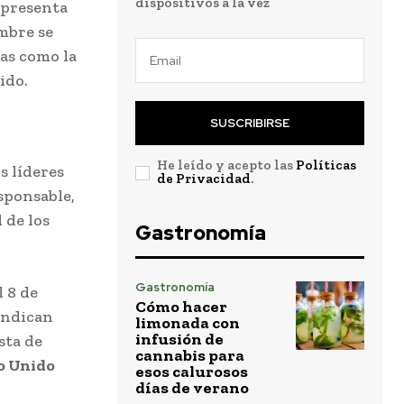
dispositivos a la vez
 presenta
mbre se
as como la
ido.
SUSCRIBIRSE
He leído y acepto las
Políticas
s líderes
de Privacidad
.
sponsable,
 de los
Gastronomía
Gastronomía
 8 de
Cómo hacer
indican
limonada con
infusión de
sta de
cannabis para
o Unido
esos calurosos
días de verano