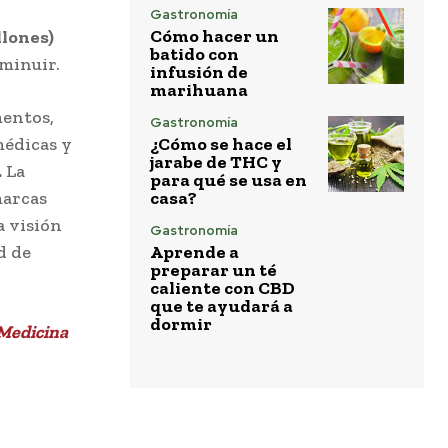
Gastronomía
Cómo hacer un
llones)
batido con
sminuir.
infusión de
marihuana
mentos,
Gastronomía
médicas y
¿Cómo se hace el
jarabe de THC y
.
La
para qué se usa en
marcas
casa?
a visión
Gastronomía
d de
Aprende a
preparar un té
caliente con CBD
que te ayudará a
dormir
 Medicina