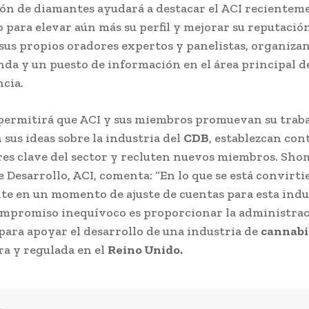
ión de diamantes ayudará a destacar el ACI recientem
o para elevar aún más su perfil y mejorar su reputación
sus propios oradores expertos y panelistas, organiza
da y un puesto de información en el área principal d
ncia.
permitirá que ACI y sus miembros promuevan su traba
sus ideas sobre la industria del
CDB
, establezcan con
res clave del sector y recluten nuevos miembros. Sho
e Desarrollo, ACI, comenta: “En lo que se está convirt
e en un momento de ajuste de cuentas para esta indu
mpromiso inequívoco es proporcionar la administra
para apoyar el desarrollo de una industria de
cannabi
ura y regulada en el
Reino Unido.