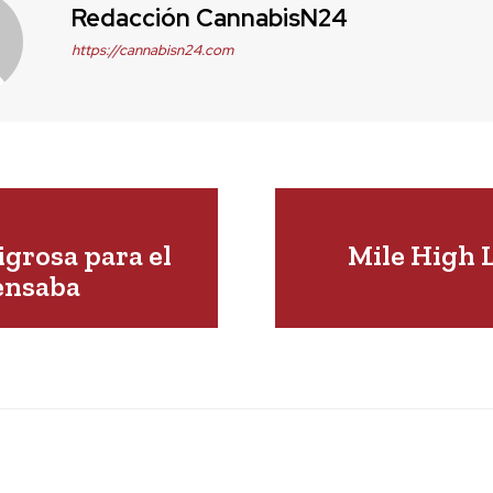
Redacción CannabisN24
https://cannabisn24.com
grosa para el
Mile High 
ensaba