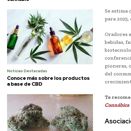
Se estima 
para 2025,
Oradores e
bebidas, f
biotecnolo
conferenci
pioneras, 
Noticias Destacadas
del consum
Conoce más sobre los productos
crecimient
a base de CBD
Te recom
Cannábica
Asociac