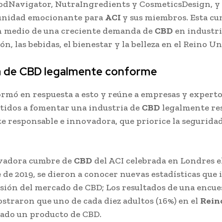
odNavigator, NutraIngredients y CosmeticsDesign, y
unidad emocionante para
ACI
y sus miembros. Esta cu
n medio de una creciente demanda de
CBD
en industri
n, las bebidas, el bienestar y la belleza en el Reino Un
ia de CBD legalmente conforme
formó en respuesta a esto y reúne a empresas y experto
idos a fomentar una industria de
CBD
legalmente re
e responsable e innovadora, que priorice la seguridad
ovadora cumbre de
CBD
del ACI celebrada en Londres el
de 2019, se dieron a conocer nuevas estadísticas que 
sión del mercado de CBD; Los resultados de una encue
traron que uno de cada diez adultos (16%) en el
Rein
ado un producto de CBD.