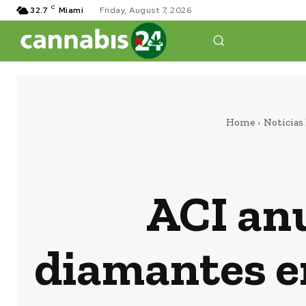
C
32.7
Miami
Friday, August 7, 2026
Home
Noticias
ACI an
diamantes e