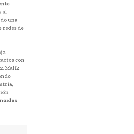
ente
 al
ndo una
e redes de
jo,
tactos con
mi Malik,
iendo
stria,
ción
noides