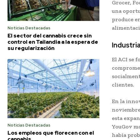
Grocer, Fo
una oport
produce e
alimentació
Noticias Destacadas
El sector del cannabis crece sin
control en Tailandia a la espera de
Industr
su regularización
El ACI se 
compromet
socialment
clientes.
En la inn
noviembre 
esta expan
Noticias Destacadas
YouGov mos
Los empleos que florecen con el
había prob
cannabis