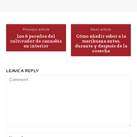
Previous article
Next article
Los 6 pecados del
Cómo añadir sabor a la
cultivador de cannabis
marihuana antes,
en interior
durante y después de la
cosecha
LEAVE A REPLY
Comment:
Na