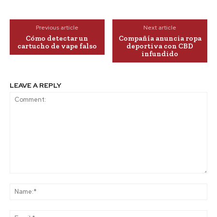
Previous article
Next article
Cómo detectar un
Compañía anuncia ropa
cartucho de vape falso
deportiva con CBD
infundido
LEAVE A REPLY
Comment:
Na
Ema