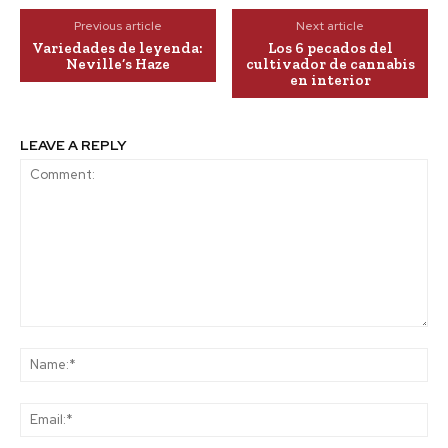
Previous article
Next article
Variedades de leyenda:
Los 6 pecados del
Neville’s Haze
cultivador de cannabis
en interior
LEAVE A REPLY
Comment:
Na
Ema