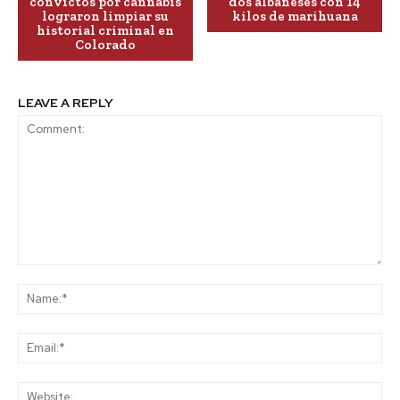
convictos por cannabis
dos albaneses con 14
lograron limpiar su
kilos de marihuana
historial criminal en
Colorado
LEAVE A REPLY
Comment:
Na
Ema
Web