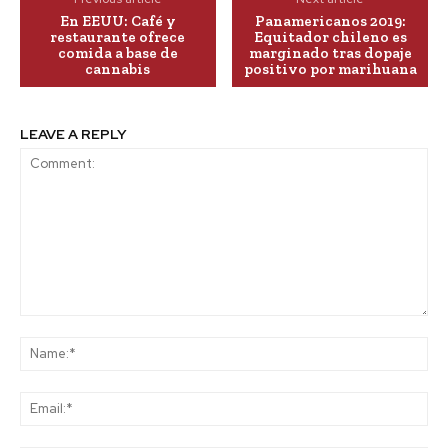
En EEUU: Café y
Panamericanos 2019:
restaurante ofrece
Equitador chileno es
comida a base de
marginado tras dopaje
cannabis
positivo por marihuana
LEAVE A REPLY
Comment:
Na
Ema