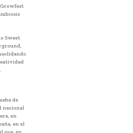
y Growfest
imbiosis
mo Sweet
erground,
onsolidando
reatividad
.
rueba de
al nacional
era, en
paña, en el
l que, en