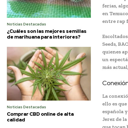
ferias, al
en Temuco,
entre rap f
Noticias Destacadas
¿Cuáles son las mejores semillas
Escoltados
de marihuana para interiores?
Seeds, BAC
quienes ap
un espectá
más actual
Conexión
La conexió
ello es que
Noticias Destacadas
española y
Comprar CBD online de alta
Jerez de l
calidad
que tocan 