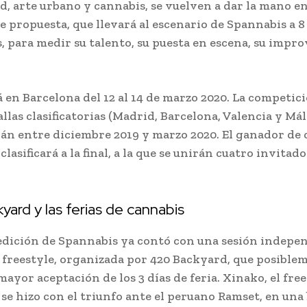
d, arte urbano y cannabis, se vuelven a dar la mano en
e propuesta, que llevará al escenario de Spannabis a 8
s, para medir su talento, su puesta en escena, su impro
rá en Barcelona del 12 al 14 de marzo 2020. La competic
llas clasificatorias (Madrid, Barcelona, Valencia y Mál
rán entre diciembre 2019 y marzo 2020. El ganador de 
e clasificará a la final, a la que se unirán cuatro invitado
ard y las ferias de cannabis
edición de Spannabis ya contó con una sesión indepe
e freestyle, organizada por 420 Backyard, que posiblem
ayor aceptación de los 3 días de feria. Xinako, el free
 se hizo con el triunfo ante el peruano Ramset, en una 