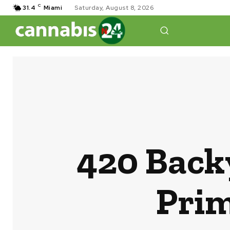
C
31.4
Miami
Saturday, August 8, 2026
420 Back
Pri