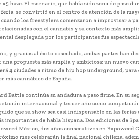
x5 haze. El escenario, que había sido zona de paso du
 feria, se convirtió en el centro de atención de la may
, cuando los freestylers comenzaron a improvisar a pa
relacionadas con el cannabis y su contexto más amplio
ental desplegada por los participantes fue espectacul
año, y gracias al éxito cosechado, ambas partes han de
r una propuesta más amplia y ambiciosa: un nuevo c
erá 4 ciudades a ritmo de hip hop underground, para 
ler más cannábico de España.
rd Battle continúa su andadura a paso firme. En su s
tición internacional y tercer año como competición
uido que su show sea casi indispensable en las ferias 
 importantes de habla hispana. Dos ediciones de Spa
oweed México, dos años consecutivos en Expoweed Ch
róximo mes celebrarán la final nacional chilena, adem