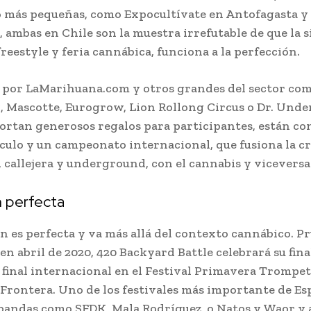
go más pequeñas, como Expocultívate en Antofagasta 
 ambas en Chile son la muestra irrefutable de que la s
reestyle y feria cannábica, funciona a la perfección.
 por LaMarihuana.com y otros grandes del sector co
, Mascotte, Eurogrow, Lion Rollong Circus o Dr. Und
ortan generosos regalos para participantes, están c
culo y un campeonato internacional, que fusiona la c
, callejera y underground, con el cannabis y viceversa
 perfecta
n es perfecta y va más allá del contexto cannábico. P
 en abril de 2020, 420 Backyard Battle celebrará su fin
 final internacional en el Festival Primavera Trompet
a Frontera. Uno de los festivales más importante de Es
bandas como SFDK, Mala Rodríguez, o Natos y Waor y a