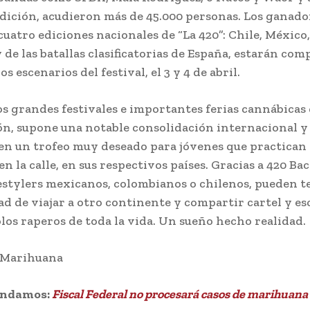
edición, acudieron más de 45.000 personas. Los ganado
 cuatro ediciones nacionales de “La 420”: Chile, Méxic
 de las batallas clasificatorias de España, estarán co
os escenarios del festival, el 3 y 4 de abril.
los grandes festivales e importantes ferias cannábicas 
n, supone una notable consolidación internacional y 
en un trofeo muy deseado para jóvenes que practican 
en la calle, en sus respectivos países. Gracias a 420 B
eestylers mexicanos, colombianos o chilenos, pueden t
d de viajar a otro continente y compartir cartel y es
olos raperos de toda la vida. Un sueño hecho realidad.
a Marihuana
endamos:
Fiscal Federal no procesará casos de marihuana