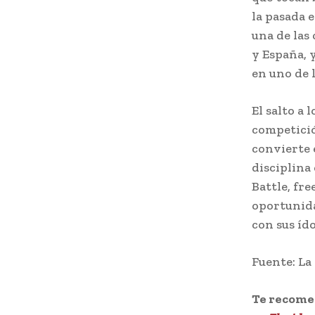
la pasada 
una de las
y España, y
en uno de l
El salto a 
competició
convierte 
disciplina 
Battle, fr
oportunida
con sus íd
Fuente: L
Te recom