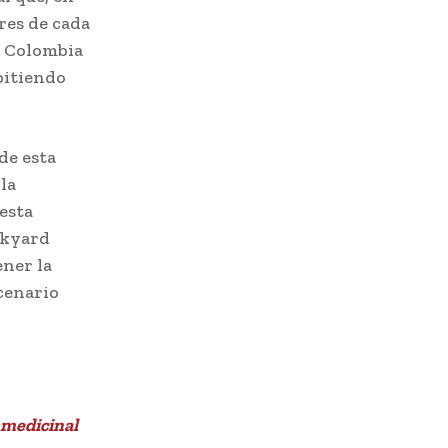
res de cada
o, Colombia
mpitiendo
de esta
la
esta
ackyard
ener la
cenario
 medicinal