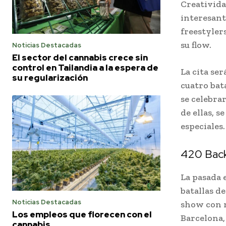
Creativida
interesant
freestyler
su flow.
Noticias Destacadas
El sector del cannabis crece sin
control en Tailandia a la espera de
La cita se
su regularización
cuatro bata
se celebra
de ellas, s
especiales.
420 Backy
La pasada 
batallas d
Noticias Destacadas
show con m
Los empleos que florecen con el
Barcelona,
cannabis