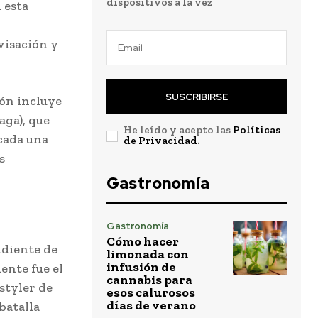
dispositivos a la vez
 esta
visación y
SUSCRIBIRSE
ión incluye
aga), que
He leído y acepto las
Políticas
cada una
de Privacidad
.
s
Gastronomía
Gastronomía
Cómo hacer
ndiente de
limonada con
infusión de
ente fue el
cannabis para
styler de
esos calurosos
días de verano
batalla