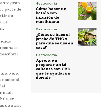
rante gran
Gastronomía
Cómo hacer un
or parte de
batido con
rtir de
infusión de
marihuana
. La
ar.
Gastronomía
¿Cómo se hace el
jarabe de THC y
cidido
para qué se usa en
casa?
ampeonato
descubrir
Gastronomía
Aprende a
preparar un té
caliente con CBD
egundo año
que te ayudará a
dormir
 nacional,
del
nnabis,
ile, en
ás de otras