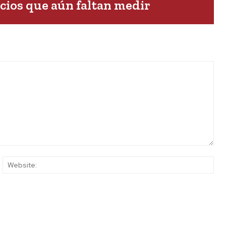
cios que aún faltan medir
ail:*
Web