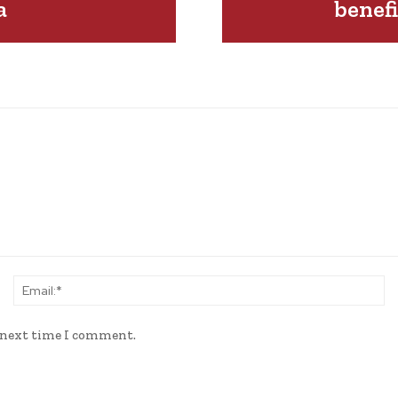
a
benefi
Name:*
Em
e next time I comment.