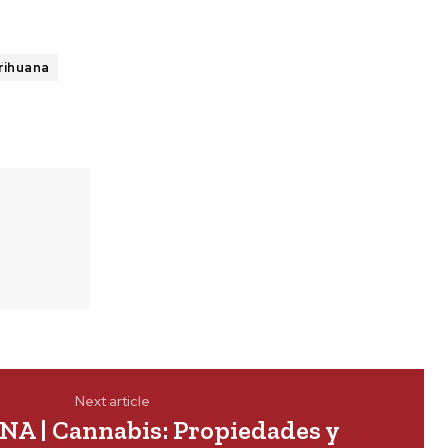
rihuana
Next article
A | Cannabis: Propiedades y