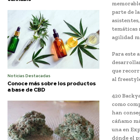
memorable 
parte de la
asistentes
temáticas 
agilidad m
Para este 
desarrolla
que recorr
Noticias Destacadas
al freesty
Conoce más sobre los productos
a base de CBD
420 Backya
como compe
han conseg
cáñamo más
una en Exp
dónde el p