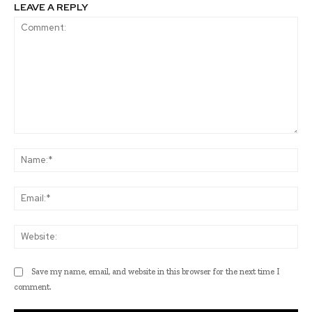
LEAVE A REPLY
Comment:
Na
Ema
Web
Save my name, email, and website in this browser for the next time I
comment.