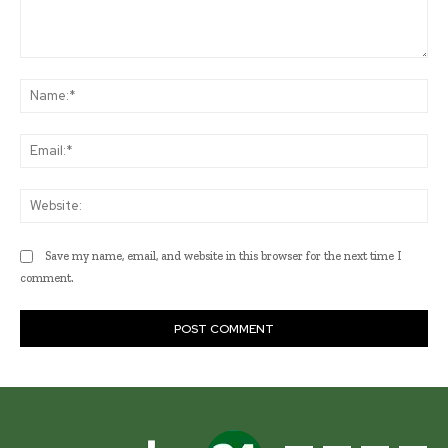
Comment:
Na
Ema
Web
Save my name, email, and website in this browser for the next time I
comment.