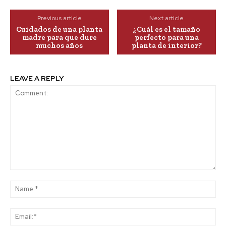
Previous article
Next article
Cuidados de una planta
¿Cuál es el tamaño
madre para que dure
perfecto para una
muchos años
planta de interior?
LEAVE A REPLY
Comment:
Na
Ema