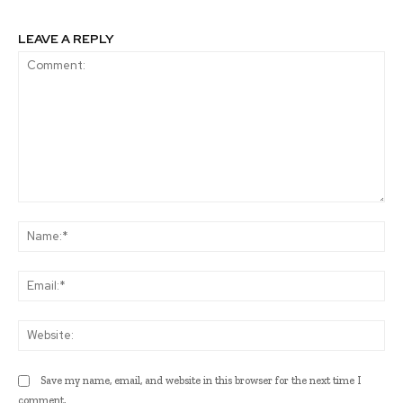
LEAVE A REPLY
Comment:
Na
Ema
Web
Save my name, email, and website in this browser for the next time I
comment.