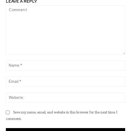
LEAVE A REPLY
Comment:
Na
Ema
Web
Save my name, email, and website in this browser for the next time I
comment.