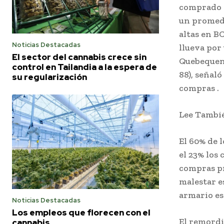
comprado m
un promedi
altas en B
Noticias Destacadas
llueva por
El sector del cannabis crece sin
Quebequens
control en Tailandia a la espera de
88), señal
su regularización
compras .
Lee Tambi
El 60% de 
el 23% los
compras pr
malestar e
armario es
Noticias Destacadas
Los empleos que florecen con el
El remordi
cannabis