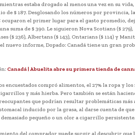
ientras estaba drogado al menos una vez en su vida,
o de $ 187. Desglosando los números por provincia, l
C ocuparon el primer lugar para el gasto promedio, de
 una suma de $ 390. Le siguieron Nova Scotians ($ 279),
es ($ 236), Albertans ($ 143), Ontarians ($ 114) y Mani
ó el nuevo informe, Dopado: Canadá tiene un gran pro
én:
Canadá | Abuelita abre su primera tienda de cann
los encuestados compró alimentos, el 27% la ropa y los 
 cigarrillos y más hierba. Pero también se están hacie
eocupantes que podrían resultar problemáticas más a
stomacal inducido por la grasa, al darse cuenta de que
 demasiado pequeño o un olor a cigarrillo persistente
miento del comprador puede surgir al descubrir que l