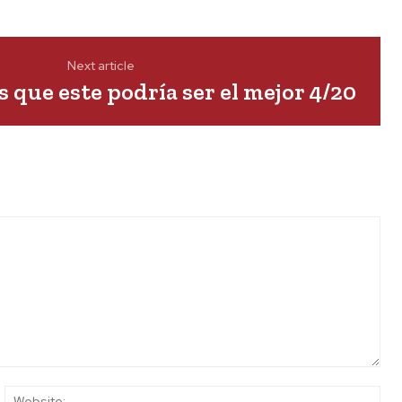
Next article
s que este podría ser el mejor 4/20
ail:*
Web