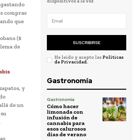
dispositivos a la vez
 gastando
as compras
jando que
tobans ($
SUSCRIBIRSE
blema de
He leído y acepto las
Políticas
de Privacidad
.
abis
Gastronomía
zapatos, y
ndo
Gastronomía
llá de un
Cómo hacer
limonada con
 su
infusión de
.
cannabis para
esos calurosos
días de verano
as