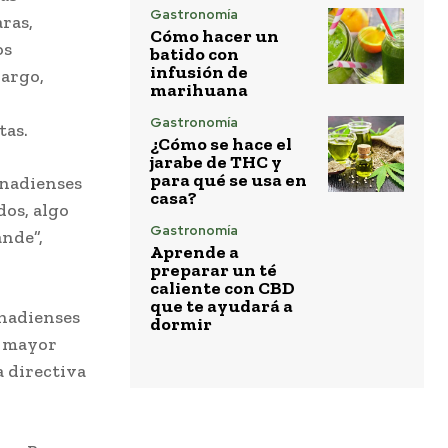
Gastronomía
ras,
Cómo hacer un
os
batido con
infusión de
bargo,
marihuana
Gastronomía
tas.
¿Cómo se hace el
jarabe de THC y
para qué se usa en
anadienses
casa?
os, algo
Gastronomía
ande”,
Aprende a
preparar un té
caliente con CBD
que te ayudará a
anadienses
dormir
a mayor
a directiva