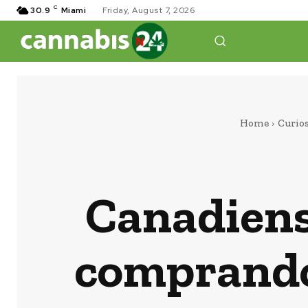
C
30.9
Miami
Friday, August 7, 2026
Home
Curio
Canadiens
comprando