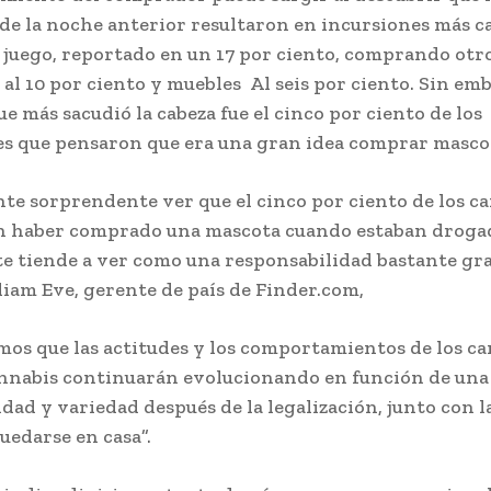
de la noche anterior resultaron en incursiones más ca
l juego, reportado en un 17 por ciento, comprando otr
 al 10 por ciento y muebles Al seis por ciento. Sin em
ue más sacudió la cabeza fue el cinco por ciento de los
s que pensaron que era una gran idea comprar masco
nte sorprendente ver que el cinco por ciento de los c
n haber comprado una mascota cuando estaban drogad
te tiende a ver como una responsabilidad bastante gr
liam Eve, gerente de país de Finder.com,
os que las actitudes y los comportamientos de los c
annabis continuarán evolucionando en función de un
idad y variedad después de la legalización, junto con l
uedarse en casa”.