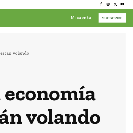
Mi cuenta
SUBSCRIBE
 están volando
a economía
án volando