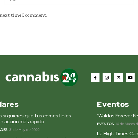
e next time I comment.
lares
Eventos
 si quieres que tus comestibles
‘Waldos Forever Fe
n acción más rápido
EVENTOS
16 de March 
ADES
31 de May de 2022
La High Times Can