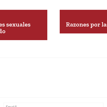
es sexuales
Razones por la
do
Name:*
Em