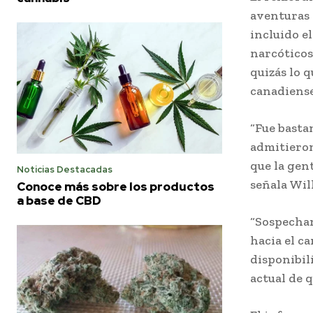
aventuras 
incluido e
narcóticos
quizás lo q
canadiense
“Fue basta
admitiero
que la gen
Noticias Destacadas
señala Wil
Conoce más sobre los productos
a base de CBD
“Sospecham
hacia el c
disponibil
actual de q