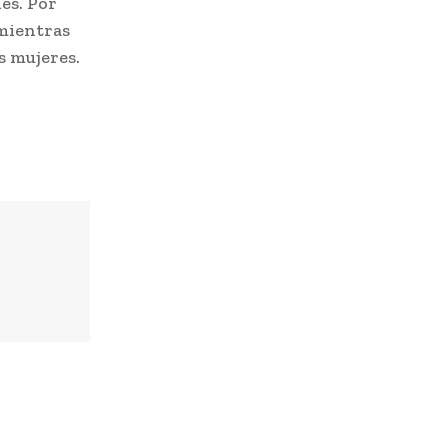
es. Por
 mientras
s mujeres.