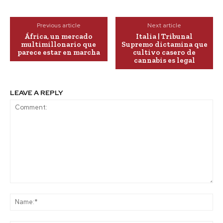
Previous article
Next article
África, un mercado
Italia | Tribunal
multimillonario que
Supremo dictamina que
parece estar en marcha
cultivo casero de
cannabis es legal
LEAVE A REPLY
Comment:
Na