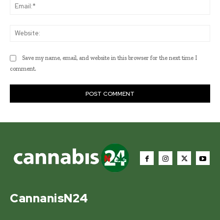
Ema
Web
Save my name, email, and website in this browser for the next time I
comment.
CannanisN24