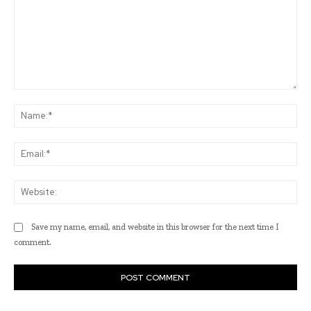
Comment:
Na
Ema
Web
Save my name, email, and website in this browser for the next time I
comment.