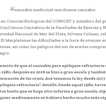
 en Ciencias Biológicas del CONICET y miembro del g
ConCiencia Cannabica de la Facultades de Exactas y N
ersidad Nacional de Mar del Plata, Silvana Colman, re
El Marplatense las dificultades a la hora de avanzar en
iones, así como los peligros del uso de aceites compra
egro.
miento de que el cannabis para epilepsia refractaria e
 1980, después en 2016 se hizo a gran escala y tambi
minución de las crisis. Acá tenemos la ley desde 2017 
pilepsia refractaria”, detalló. Desde aquel 1980, tuvi
ños hasta que se haga otro informe a gran escala, al
lquier medicamento se hubiera hecho mucho más ráp