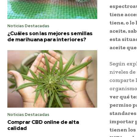
espectroau
tiene acce
tiene, o l
Noticias Destacadas
aceite, sa
¿Cuáles son las mejores semillas
esta situa
de marihuana para interiores?
aceite que
Según expl
niveles de
comparte l
organismo.
ver qué te
permiso pa
standares 
Noticias Destacadas
importar 
Comprar CBD online de alta
calidad
tienen los