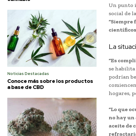
Un punto i
social de l
“Siempre f
científicos
La situac
“Es compli
se habilita
Noticias Destacadas
podrían ben
Conoce más sobre los productos
comiencen 
a base de CBD
hogares, p
“Lo que oc
no hay un 
aceite de 
refractari