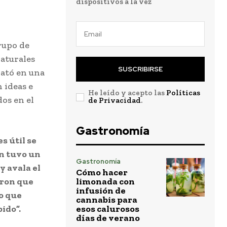
dispositivos a la vez
rupo de
aturales
SUSCRIBIRSE
lató en una
 ideas e
He leído y acepto las
Políticas
dos en el
de Privacidad
.
Gastronomía
s útil se
én tuvo un
Gastronomía
y avala el
Cómo hacer
eron que
limonada con
infusión de
go que
cannabis para
ido”.
esos calurosos
días de verano