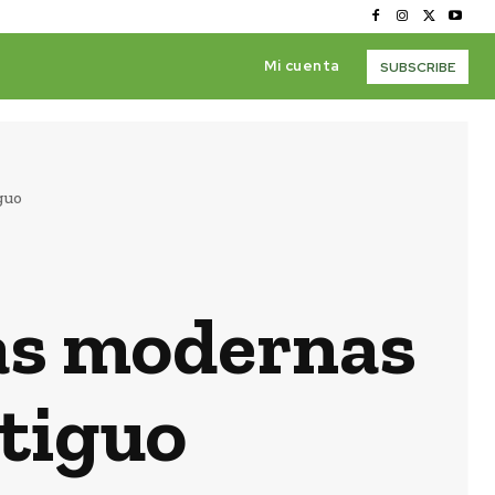
Mi cuenta
SUBSCRIBE
guo
as modernas
tiguo