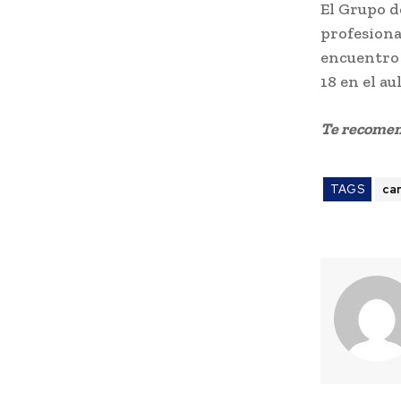
El Grupo d
profesiona
encuentro 
18 en el a
Te recome
TAGS
ca