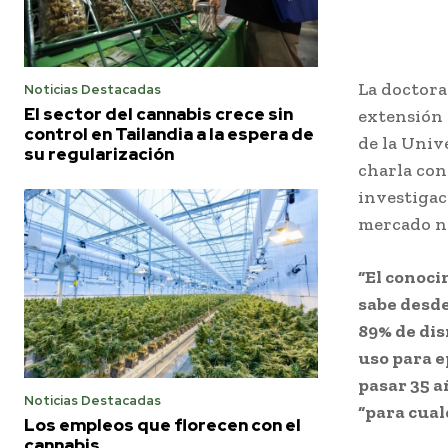
La doctora
Noticias Destacadas
El sector del cannabis crece sin
extensión 
control en Tailandia a la espera de
de la Univ
su regularización
charla con 
investigac
mercado n
“El conoci
sabe desde
89% de dis
uso para e
pasar 35 a
Noticias Destacadas
“para cua
Los empleos que florecen con el
cannabis