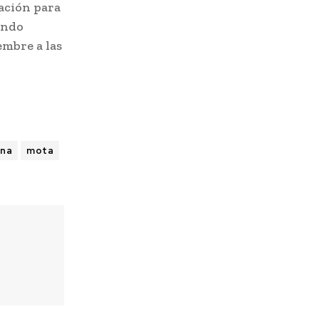
ación para
undo
embre a las
ana
mota