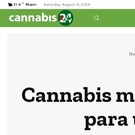
C
31.4
Miami
Saturday, August 8, 2026
H
Cannabis m
para