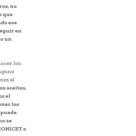
ros, no
o que
ado ese
seguir en
do un
nocer los
inguno
nes al
os aceites,
s el
ener los
e puede
no se
l CONICET o