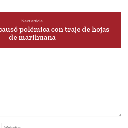
Next article
ausó polémica con traje de hojas
de marihuana
ail:*
Web