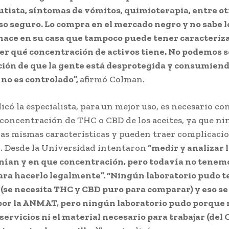
tista, síntomas de vómitos, quimioterapia, entre ot
so seguro. Lo compra en el mercado negro y no sabe l
o hace en su casa que tampoco puede tener caracteriz
ber qué concentración de activos tiene. No podemos 
ción de que la gente está desprotegida y consumien
 no es controlado”,
afirmó Colman.
icó la especialista, para un mejor uso, es necesario co
 concentración de THC o CBD de los aceites, ya que n
as mismas características y pueden traer complicacio
 Desde la Universidad intentaron
“medir y analizar l
nían y en que concentración, pero todavía no tenemo
ra hacerlo legalmente”. “Ningún laboratorio pudo t
(se necesita THC y CBD puro para comparar) y eso s
por la ANMAT, pero ningún laboratorio pudo porque 
 servicios ni el material necesario para trabajar (de