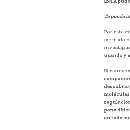
INTA pudo 
Te puede i
Por este m
mercado n
investigue
usando y e
El cannabi
componente
descubrió 
moléculas 
regulación
pone dific
en todo su