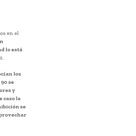
s en el
én
d lo está
ó.
ocían los
 90 se
ores y
 caso la
ibición se
aprovechar