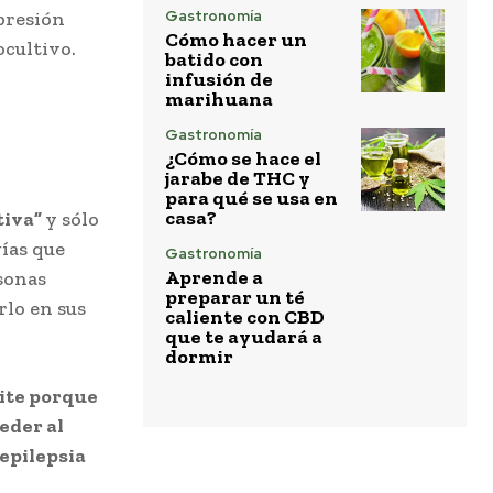
presión
Gastronomía
Cómo hacer un
ocultivo.
batido con
infusión de
marihuana
Gastronomía
¿Cómo se hace el
jarabe de THC y
para qué se usa en
casa?
tiva”
y sólo
gías que
Gastronomía
Aprende a
rsonas
preparar un té
rlo en sus
caliente con CBD
que te ayudará a
dormir
eite porque
eder al
 epilepsia