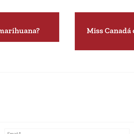
 marihuana?
Miss Canadá c
Name:*
Em