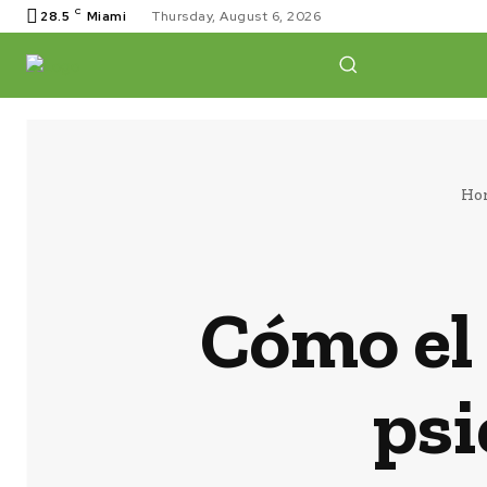
C
28.5
Miami
Thursday, August 6, 2026
Ho
Cómo el 
psi