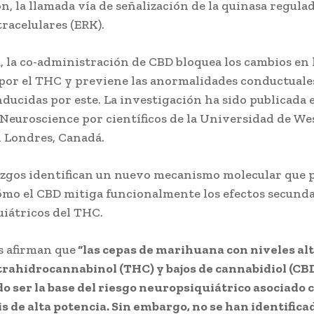
ón, la llamada vía de señalización de la quinasa regula
tracelulares (ERK).
, la co-administración de CBD bloquea los cambios en 
por el THC y previene las anormalidades conductuale
nducidas por este. La investigación ha sido publicada e
 Neuroscience por científicos de la Universidad de W
 Londres, Canadá.
azgos identifican un nuevo mecanismo molecular que 
ómo el CBD mitiga funcionalmente los efectos secund
iátricos del THC.
s afirman que
“las cepas de marihuana con niveles alt
trahidrocannabinol (THC) y bajos de cannabidiol (CB
 ser la base del riesgo neuropsiquiátrico asociado c
s de alta potencia. Sin embargo, no se han identificad