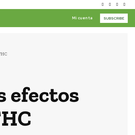
Mi cuenta
SUBSCRIBE
 THC
s efectos
 THC