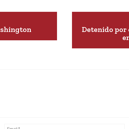
ashington
Detenido por 
e
Name:*
Em