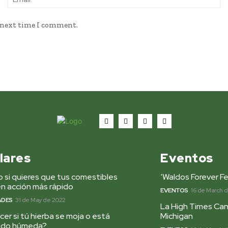
e next time I comment.
lares
Eventos
 si quieres que tus comestibles
‘Waldos Forever Fe
n acción más rápido
EVENTOS
16 de March 
ADES
31 de May de 2022
La High Times Can
er si tú hierba se moja o está
Michigan
ado húmeda?