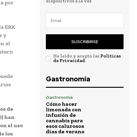
dispositivos a la vez
da por
la ERK
s y
SUSCRIBIRSE
n el
estern
He leído y acepto las
Políticas
de Privacidad
.
puede
Gastronomía
arios
Gastronomía
Cómo hacer
os de
limonada con
infusión de
D) han
cannabis para
on el uso
esos calurosos
días de verano
o los