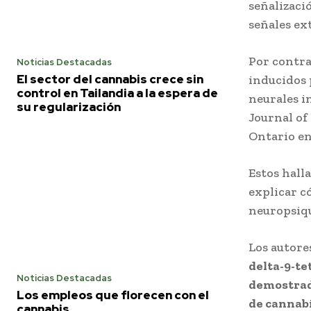
señalizaci
señales ex
Por contra
Noticias Destacadas
El sector del cannabis crece sin
inducidos 
control en Tailandia a la espera de
neurales i
su regularización
Journal of
Ontario en
Estos hall
explicar c
neuropsiqu
Los autore
delta-9-te
Noticias Destacadas
demostrado
Los empleos que florecen con el
de cannabi
cannabis