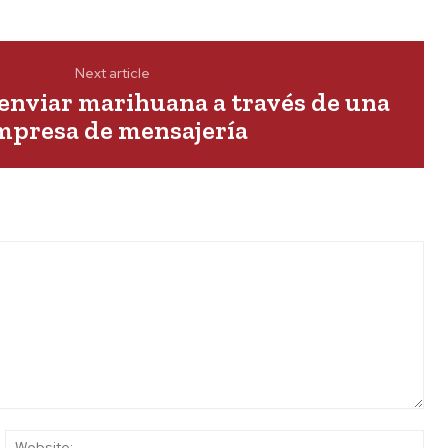
Next article
enviar marihuana a través de una
mpresa de mensajería
ail:*
Web