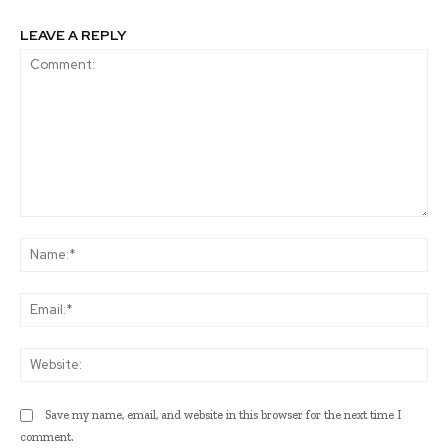
LEAVE A REPLY
Comment:
Na
Ema
Web
Save my name, email, and website in this browser for the next time I
comment.