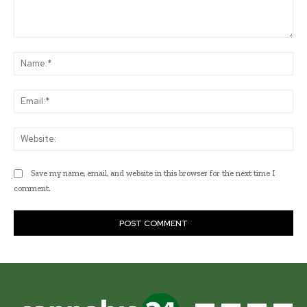
Comment:
Na
Ema
Web
Save my name, email, and website in this browser for the next time I
comment.