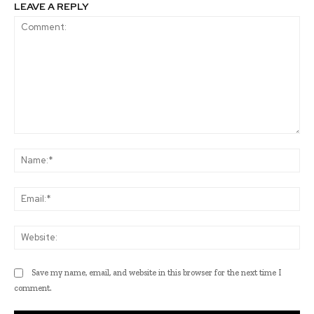
LEAVE A REPLY
Comment:
Na
Ema
Web
Save my name, email, and website in this browser for the next time I
comment.