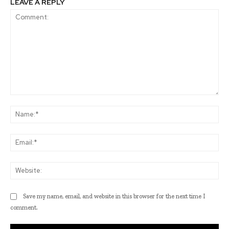
LEAVE A REPLY
Comment:
Na
Ema
Web
Save my name, email, and website in this browser for the next time I
comment.