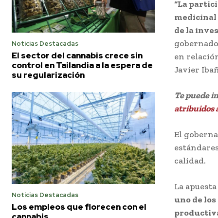
“La partic
medicinal 
de la inve
gobernador
Noticias Destacadas
El sector del cannabis crece sin
en relació
control en Tailandia a la espera de
Javier Ibañ
su regularización
Te puede i
atribuidos 
El goberna
estándares
calidad.
La apuesta
Noticias Destacadas
uno de los
Los empleos que florecen con el
productiva
cannabis