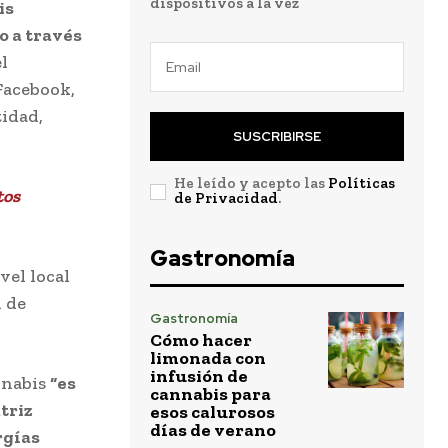
dispositivos a la vez
is
o a través
l
Facebook,
tidad,
SUSCRIBIRSE
He leído y acepto las
Políticas
tos
de Privacidad
.
Gastronomía
vel local
l de
Gastronomía
Cómo hacer
limonada con
infusión de
nnabis
“es
cannabis para
triz
esos calurosos
días de verano
rgías