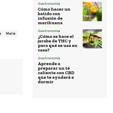
Gastronomía
Cómo hacer un
batido con
infusión de
marihuana
Gastronomía
a
María
¿Cómo se hace el
jarabe de THC y
para qué se usa en
casa?
Gastronomía
Aprende a
preparar un té
caliente con CBD
que te ayudará a
dormir