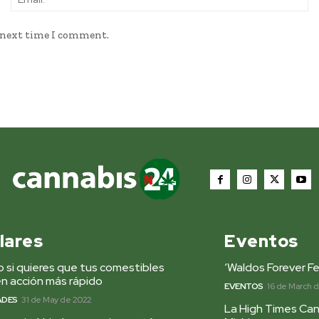
e next time I comment.
lares
Eventos
 si quieres que tus comestibles
‘Waldos Forever Fe
n acción más rápido
EVENTOS
16 de March 
ADES
31 de May de 2022
La High Times Can