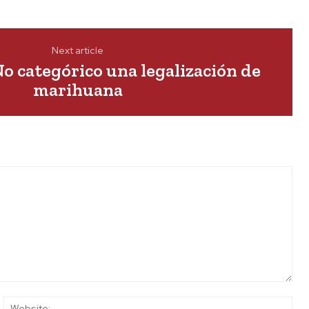
Next article
No categórico una legalización de
marihuana
ail:*
Web