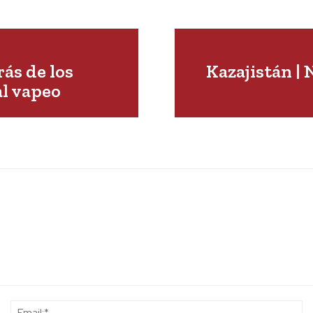
ás de los
Kazajistán | 
al vapeo
Name:*
Em