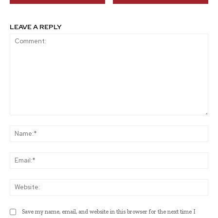
LEAVE A REPLY
Comment:
Na
Ema
Web
Save my name, email, and website in this browser for the next time I