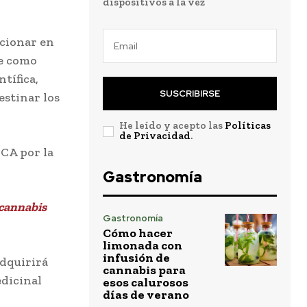
dispositivos a la vez
cionar en
ne como
tífica,
SUSCRIBIRSE
estinar los
He leído y acepto las
Políticas
de Privacidad
.
CCA por la
Gastronomía
 cannabis
Gastronomía
Cómo hacer
limonada con
infusión de
adquirirá
cannabis para
dicinal
esos calurosos
días de verano