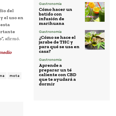
Gastronomía
Cómo hacer un
dio del
batido con
y el uso en
infusión de
marihuana
 esta
ortante
Gastronomía
¿Cómo se hace el
”,
afirmó.
jarabe de THC y
para qué se usa en
casa?
emedio
Gastronomía
Aprende a
preparar un té
caliente con CBD
ana
mota
que te ayudará a
dormir