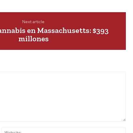
Next article
annabis en Massachusetts: $393
millones
ail:*
Web