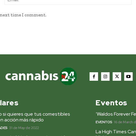
e next time I comment.
lares
Eventos
 si quieres que tus comestibles
‘Waldos Forever Fe
n acción más rápido
EVENTOS
16 de March 
ADES
31 de May de 2022
La High Times Can