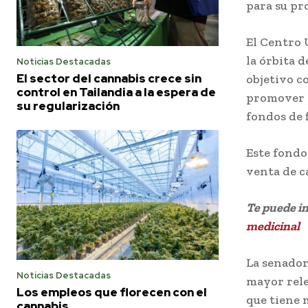
para su pr
El Centro 
la órbita 
Noticias Destacadas
El sector del cannabis crece sin
objetivo c
control en Tailandia a la espera de
promover l
su regularización
fondos de 
Este fondo
venta de c
Te puede i
medicinal
La senador
Noticias Destacadas
mayor rele
Los empleos que florecen con el
que tiene 
cannabis