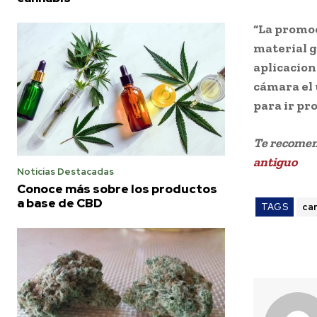
“La promoc
material g
aplicacion
cámara el 
para ir pr
Te recome
antiguo
Noticias Destacadas
Conoce más sobre los productos
a base de CBD
TAGS
ca