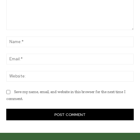
Comment:
Na
Ema
Web
Save my name, email, and website in this browser for the next time I
comment.