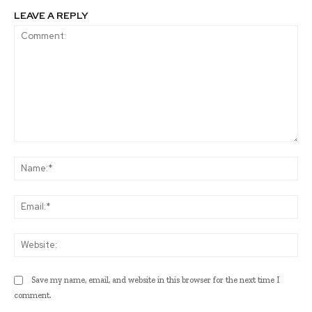
LEAVE A REPLY
Comment:
Na
Ema
Web
Save my name, email, and website in this browser for the next time I
comment.