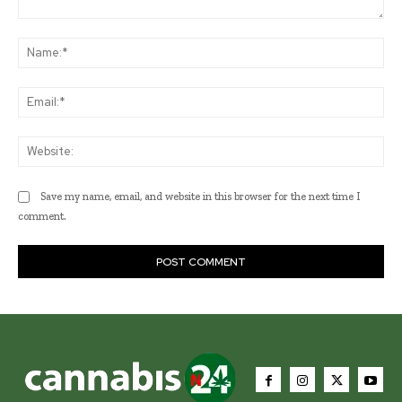
Comment:
Na
Ema
Web
Save my name, email, and website in this browser for the next time I
comment.