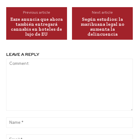
Previous article
Next article
Eaze anuncia que ahora
Según estudios: la
también entregará
marihuana legal no
cannabis en hoteles de
aumenta la
lujo de EU
delincuencia
LEAVE A REPLY
Comment:
Na
Ema