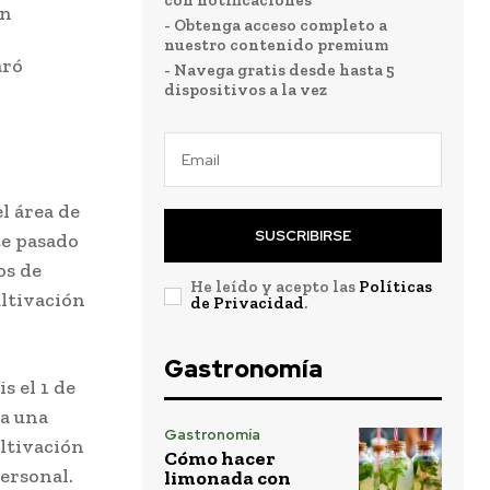
con notificaciones
- Obtenga acceso completo a
nuestro contenido premium
aró
- Navega gratis desde hasta 5
dispositivos a la vez
l área de
SUSCRIBIRSE
te pasado
os de
He leído y acepto las
Políticas
ultivación
de Privacidad
.
Gastronomía
s el 1 de
ea una
Gastronomía
ltivación
Cómo hacer
ersonal.
limonada con