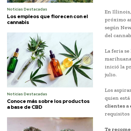
Noticias Destacadas
En Illinois
Los empleos que florecen con el
próximo añ
cannabis
según New 
del cannab
La feria se
marihuana 
inició la p
julio.
Los aspira
Noticias Destacadas
quien está
Conoce más sobre los productos
clientes a
a base de CBD
requisitos 
Te recom