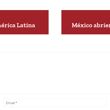
érica Latina
México abrien
Name:*
Em