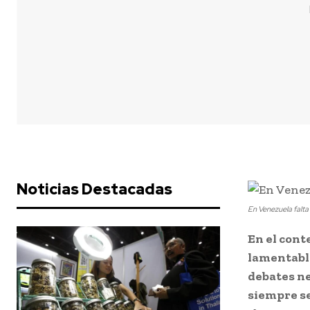
Noticias Destacadas
En Venezuela falt
En el cont
lamentable
debates n
siempre s