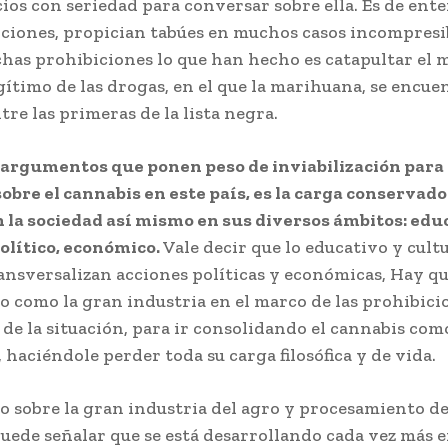
cios con seriedad para conversar sobre ella. Es de ent
iciones, propician tabúes en muchos casos incompresi
has prohibiciones lo que han hecho es catapultar el
egítimo de las drogas, en el que la marihuana, se encue
re las primeras de la lista negra.
 argumentos que ponen peso de inviabilización para 
obre el cannabis en este país, es la carga conservado
 la sociedad así mismo en sus diversos ámbitos: edu
político, económico.
Vale decir que lo educativo y cult
ransversalizan acciones políticas y económicas, Hay q
o como la gran industria en el marco de las prohibicio
de la situación, para ir consolidando el cannabis com
 haciéndole perder toda su carga filosófica y de vida.
o sobre la gran industria del agro y procesamiento de
puede señalar que se está desarrollando cada vez más 