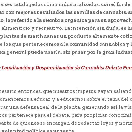
aíses catalogados como industrializados,
con el fin de
r con mejores resultados las semillas de cannabis, s
o, lo referido a la siembra orgánica para su aprove
, alimenticio y recreativo.
La intención sin duda, es h
 plantas de marihuanas un producto altamente coti
 los que pertenecemos a la comunidad cannabica y 
en general pueda usarla, sin pasar por la gran indus
:
Legalización y Despenalización de Cannabis: Debate Pen
cesario entonces, que nuestros ímpetus vayan saliendo
comencemos a educar y a educarnos sobre el tema del 
rar una defensa real de la planta, generando así la vi
nos pertenece para el debate, para propiciar conocim
parte de quienes se encargan de redactar leyes y norm
 voluntad política es urgente.