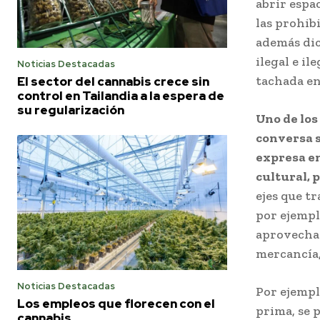
abrir espa
las prohib
además dic
ilegal e il
Noticias Destacadas
tachada ent
El sector del cannabis crece sin
control en Tailandia a la espera de
su regularización
Uno de los
conversa s
expresa en
cultural, 
ejes que t
por ejempl
aprovecha 
mercancía,
Noticias Destacadas
Por ejempl
Los empleos que florecen con el
prima, se 
cannabis