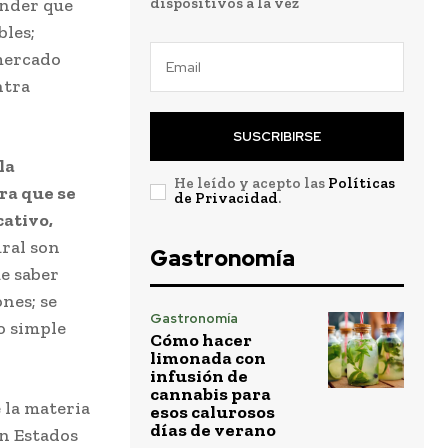
ender que
dispositivos a la vez
bles;
 mercado
ntra
SUSCRIBIRSE
la
He leído y acepto las
Políticas
ra que se
de Privacidad
.
cativo,
ural son
Gastronomía
ue saber
nes; se
Gastronomía
o simple
Cómo hacer
limonada con
infusión de
cannabis para
 la materia
esos calurosos
días de verano
en Estados