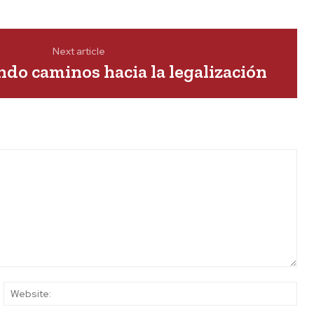
Next article
do caminos hacia la legalización
ail:*
Web