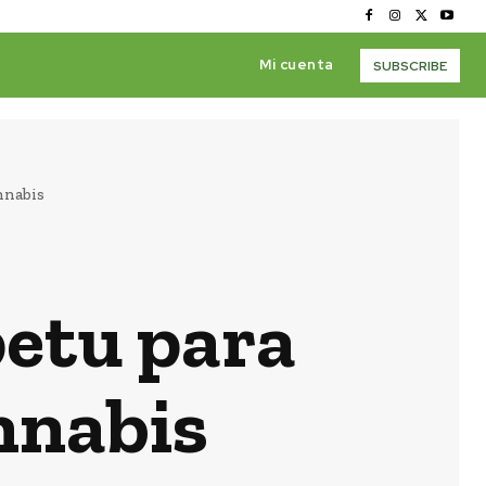
Mi cuenta
SUBSCRIBE
nnabis
petu para
nnabis