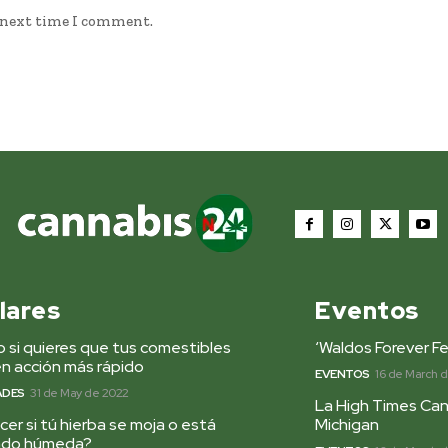
e next time I comment.
lares
Eventos
 si quieres que tus comestibles
‘Waldos Forever Fe
n acción más rápido
EVENTOS
16 de March 
ADES
31 de May de 2022
La High Times Can
er si tú hierba se moja o está
Michigan
ado húmeda?