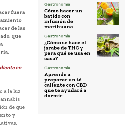
Gastronomía
Cómo hacer un
acar fuera
batido con
chamiento
infusión de
marihuana
acer de las
zado, que
Gastronomía
¿Cómo se hace el
la
jarabe de THC y
tria
.
para qué se usa en
casa?
diente en
Gastronomía
Aprende a
preparar un té
caliente con CBD
que te ayudará a
 a la luz
dormir
cannabis
sión de que
iento y
ativas.