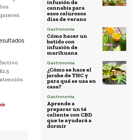
infusión de
eños
cannabis para
esos calurosos
 quieren
días de verano
Gastronomía
Cómo hacer un
resultados
batido con
infusión de
marihuana
fectivo
Gastronomía
¿Cómo se hace el
$2.5
jarabe de THC y
 atención
para qué se usa en
casa?
Gastronomía
Aprende a
is
preparar un té
caliente con CBD
que te ayudará a
dormir