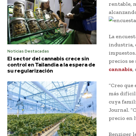
rentable, 
alcanzando
La encuest
industria,
Noticias Destacadas
impuestos. 
El sector del cannabis crece sin
precios se
control en Tailandia a la espera de
cannabis
,
su regularización
“Creo que 
más difíci
cuya famili
Journal. “
precio en l
Benziger l