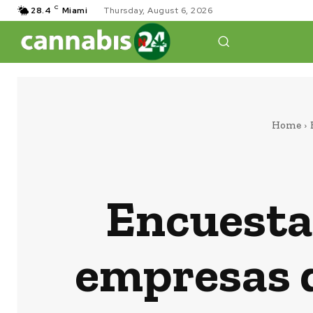
C
28.4
Miami
Thursday, August 6, 2026
Home
Encuesta:
empresas d