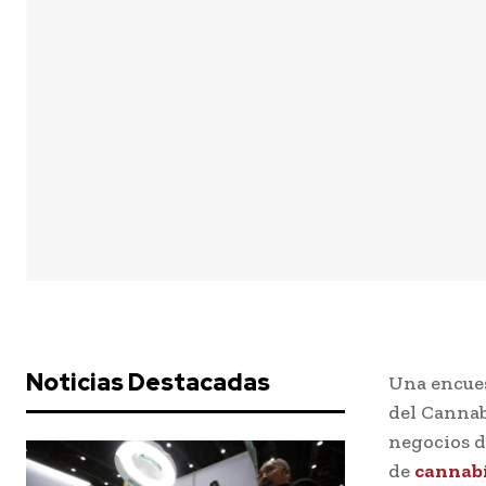
Noticias Destacadas
Una encues
del Cannab
negocios d
de
cannab