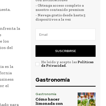
con notificaciones
- Obtenga acceso completo a
uesta.
nuestro contenido premium
- Navega gratis desde hasta 5
dispositivos a la vez
enfrenta la
e
e los
ios del
SUSCRIBIRSE
He leído y acepto las
Políticas
de Privacidad
.
a es la
ifornia
Gastronomía
usiness
or el
Gastronomía
Cómo hacer
limonada con
eñado para