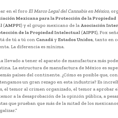
par en el foro
El Marco Legal del Cannabis en México
, or
iación Mexicana para la Protección de la Propiedad
l
(
AMPPI
) y el grupo mexicano de la
Asociación Inte
otección de la Propiedad Intelectual
(
AIPPI
), Fox señ
tá de tú a tú con
Canadá
y
Estados Unidos
, tanto en 
nta. La diferencia es mínima.
ha llevado a tener el aparato de manufactura más pod
tina. La estructura de manufactura de México es supe
demás países del continente. ¿Cómo es posible que, con
 tengamos un gran rezago en esta industria? Es increíb
s, el temor al crimen organizado, el temor a aprobar e
 temor a la desaprobación de la opinión pública, a pesa
tas que prueban que más de la mitad de los mexicanos
galizar.”