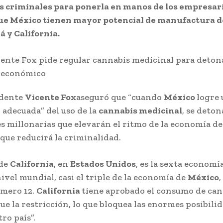
os criminales para ponerla en manos de los empresari
ue México tienen mayor potencial de manufactura de
 y California.
idente
Vicente Fox
aseguró que “cuando
México
logre
 adecuada” del uso de la
cannabis medicinal
, se deto
s millonarias que elevarán el ritmo de la economía del
que reducirá la criminalidad.
 de
California
, en
Estados Unidos
, es la sexta economí
ivel mundial, casi el triple de la economía de
México
úmero 12.
California
tiene aprobado el consumo de can
gue la restricción, lo que bloquea las enormes posibili
ro país”.