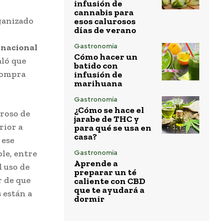
infusión de
cannabis para
ganizado
esos calurosos
días de verano
rnacional
Gastronomía
Cómo hacer un
aló que
batido con
compra
infusión de
marihuana
Gastronomía
¿Cómo se hace el
eroso de
jarabe de THC y
rior a
para qué se usa en
casa?
 ese
le, entre
Gastronomía
Aprende a
l uso de
preparar un té
r de que
caliente con CBD
que te ayudará a
 están a
dormir