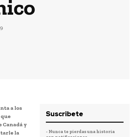
mico
19
nta a los
Suscribete
 que
e Canadá y
- Nunca te pierdas una historia
tarle la