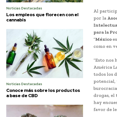
Noticias Destacadas
Al partici
Los empleos que florecen con el
por la
Asoc
cannabis
Intelectua
para la Pr
“
México
es
como en ve
“Esto nos 
América La
todos los 
potencial,
Noticias Destacadas
burocracia
Conoce más sobre los productos
drogas, el
a base de CBD
hay encues
favor de le