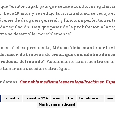
ó que “en
Portugal
, país que se fue a fondo, la regulari
, lleva 15 años y se redujo la criminalidad, se redujo 
jóvenes de droga en general, y funciona perfectament
ida regulación. Hay que pasar de la prohibición a la r
tria se desarrolla increíblemente”.
comentó el ex presidente,
México “debe mantener la vi
de hacer, de innovar, de crear, que es sinónimo de e
alrededor del mundo”
. Actualmente se encuentra en 
 tomar una decisión estratégica.
endamos:
Cannabis medicinal espera legalización en Esp
cannabis
cannabisN24
eeuu
fox
Legalización
mari
Marihuana medicinal