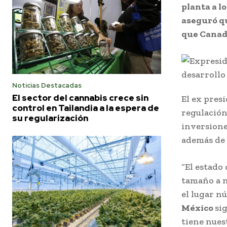
planta a l
aseguró q
que Canadá
Noticias Destacadas
El sector del cannabis crece sin
El ex pres
control en Tailandia a la espera de
regulación
su regularización
inversione
además de 
“El estado
tamaño a n
el lugar n
México
si
tiene nuest