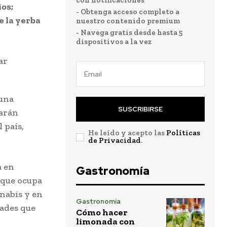
con notificaciones
os;
- Obtenga acceso completo a
 la yerba
nuestro contenido premium
- Navega gratis desde hasta 5
dispositivos a la vez
 una
SUSCRIBIRSE
narán
 país,
He leído y acepto las
Políticas
de Privacidad
.
a en
Gastronomía
, que ocupa
nabis y en
Gastronomía
dades que
Cómo hacer
limonada con