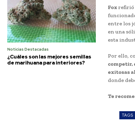
Fox
refiri
funcionado
entre los 
en una sól
esta indus
Noticias Destacadas
Por ello, 
¿Cuáles son las mejores semillas
de marihuana para interiores?
competir, 
exitosas 
donde debe
Te recom
TAGS