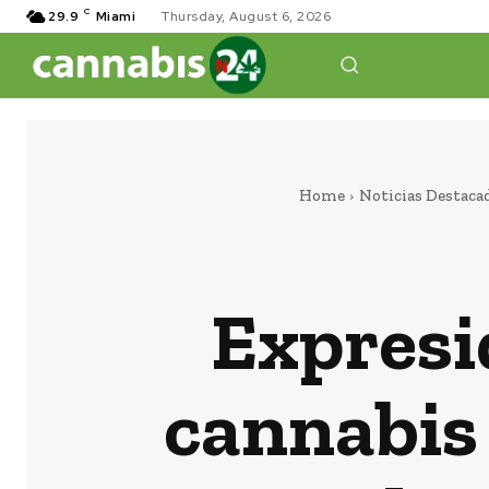
C
29.9
Miami
Thursday, August 6, 2026
Home
Noticias Destaca
Expresi
cannabis