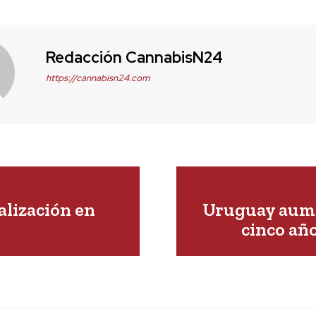
Redacción CannabisN24
https://cannabisn24.com
alización en
Uruguay aume
cinco añ