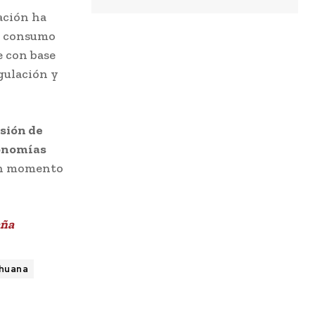
zación ha
el consumo
e con base
egulación y
sión de
conomías
un momento
aña
huana