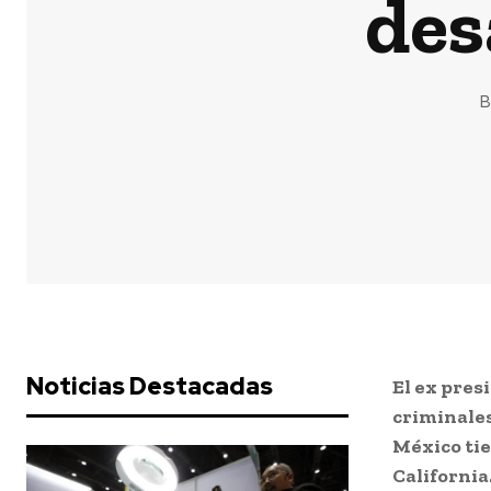
des
B
Noticias Destacadas
El ex pres
criminales
México ti
California