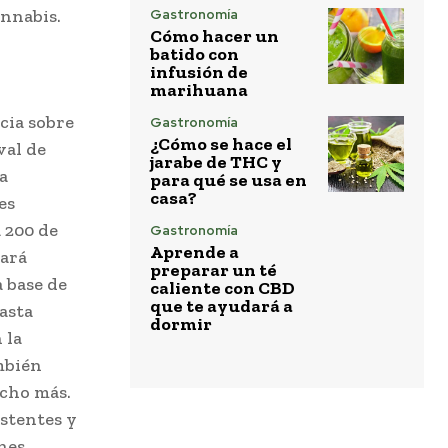
annabis.
Gastronomía
Cómo hacer un
batido con
infusión de
marihuana
cia sobre
Gastronomía
¿Cómo se hace el
val de
jarabe de THC y
a
para qué se usa en
casa?
es
 200 de
Gastronomía
Aprende a
tará
preparar un té
a base de
caliente con CBD
que te ayudará a
asta
dormir
 la
mbién
ucho más.
istentes y
nes,