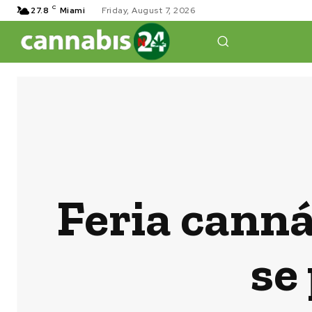
C
27.8
Miami
Friday, August 7, 2026
Feria cann
se