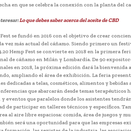
fecha en que se celebra la conexión con la planta del c
nteresar:
Lo que debes saber acerca del aceite de CBD
Fest se fundó en 2016 con el objetivo de crear concien
da vez más actual del cáñamo. Siendo primero un festi
 4.20 Hemp Fest se convierte en 2018 en la primera feri
nal de cáñamo en Milán y Lombardía. De 90 expositor
nales en 2018, la próxima edición dará la bienvenida a
ndo, ampliando el área de exhibición. La feria presen
es dedicadas a telas, cosméticos, alimentos y bebidas 
nferencias que abarcarán desde temas terapéuticos h
n y eventos que paralelos donde los asistentes tendrán
d de participar en talleres técnicos y específicos. Ta
rea al aire libre espaciosa: comida, área de juegos y m
ambién será una oportunidad para que las empresas ex
a formación, las revistas de la industria, las asociacio