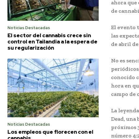
ahora que 
de cannabi
El evento 
Noticias Destacadas
El sector del cannabis crece sin
las expecta
control en Tailandia a la espera de
de abril de
su regularización
No es senci
periódicos
conocido c
hora en qu
campo de c
La leyenda
Dead, una 
Noticias Destacadas
próximos 3
Los empleos que florecen con el
número 4:2
cannabis