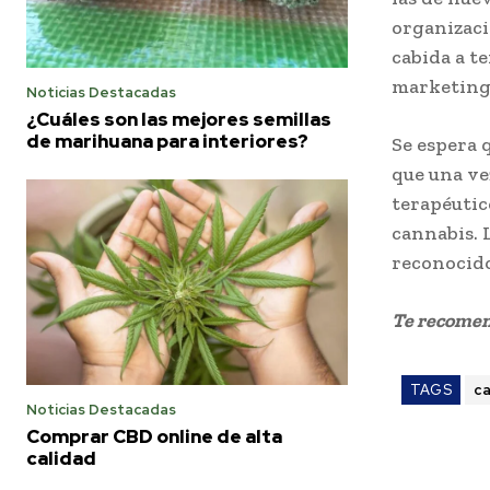
organizaci
cabida a t
marketing 
Noticias Destacadas
¿Cuáles son las mejores semillas
de marihuana para interiores?
Se espera 
que una ve
terapéutic
cannabis. 
reconocido
Te recome
TAGS
c
Noticias Destacadas
Comprar CBD online de alta
calidad