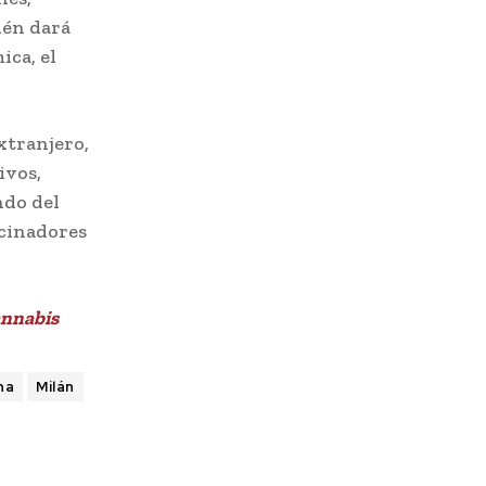
ién dará
ica, el
xtranjero,
ivos,
ndo del
ocinadores
annabis
na
Milán