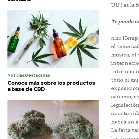
UU.) es la 
Te puede i
4.20 Hemp 
el tema ca
música, el
internacio
internacio
Noticias Destacadas
todo el mu
Conoce más sobre los productos
exposicion
a base de CBD
cáñamo; co
legislació
oportunida
habrá un á
La feria t
las de nuev