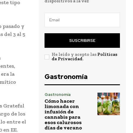
dispositivos a la vez
este tipo
o pasado y
 del 3 al 5
SUSCRIBIRSE
He leído y acepto las
Políticas
s
de Privacidad
.
entes,
era la
Gastronomía
 mítico
Gastronomía
Cómo hacer
s Grateful
limonada con
infusión de
argo de los
cannabis para
lo entre el
esos calurosos
días de verano
0 en EE.