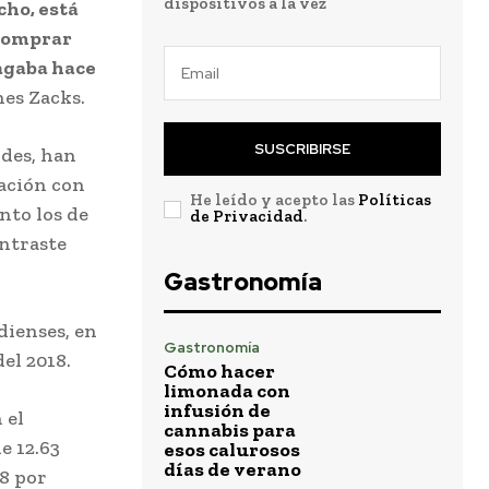
dispositivos a la vez
cho, está
 comprar
pagaba hace
nes Zacks.
SUSCRIBIRSE
ndes, han
ación con
He leído y acepto las
Políticas
anto los de
de Privacidad
.
ontraste
Gastronomía
dienses, en
Gastronomía
el 2018.
Cómo hacer
limonada con
infusión de
 el
cannabis para
e 12.63
esos calurosos
días de verano
88 por