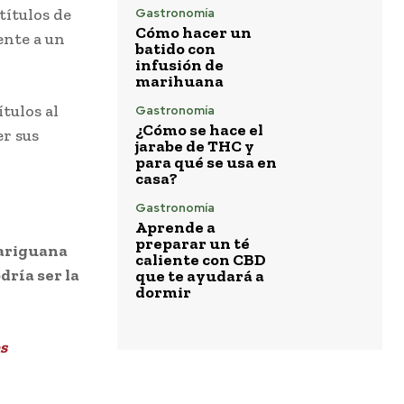
títulos de
Gastronomía
Cómo hacer un
ente a un
batido con
infusión de
marihuana
tulos al
Gastronomía
¿Cómo se hace el
er sus
jarabe de THC y
para qué se usa en
casa?
Gastronomía
Aprende a
preparar un té
mariguana
caliente con CBD
dría ser la
que te ayudará a
dormir
es