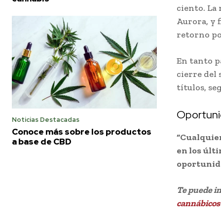
ciento. La
Aurora, y f
retorno po
En tanto pa
cierre del
títulos, se
Oportun
Noticias Destacadas
Conoce más sobre los productos
“Cualquier
a base de CBD
en los últ
oportunid
Te puede i
cannábicos