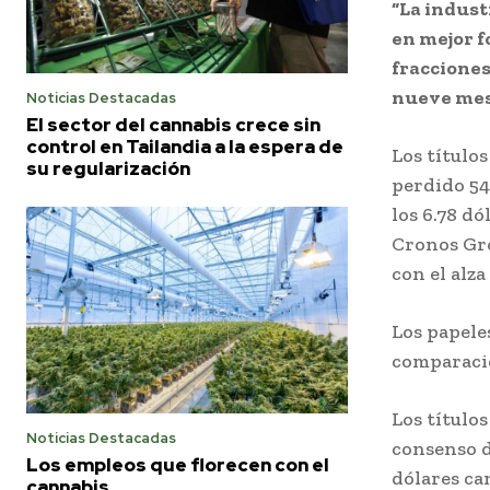
“La indust
en mejor 
fracciones
nueve mes
Noticias Destacadas
El sector del cannabis crece sin
control en Tailandia a la espera de
Los título
su regularización
perdido 54
los 6.78 dó
Cronos Gro
con el alz
Los papele
comparació
Los título
Noticias Destacadas
consenso d
Los empleos que florecen con el
dólares ca
cannabis