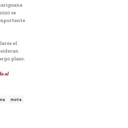
 mariguana
2020 se
 importante
lares el
nsideran
argo plazo.
a al
ana
mota