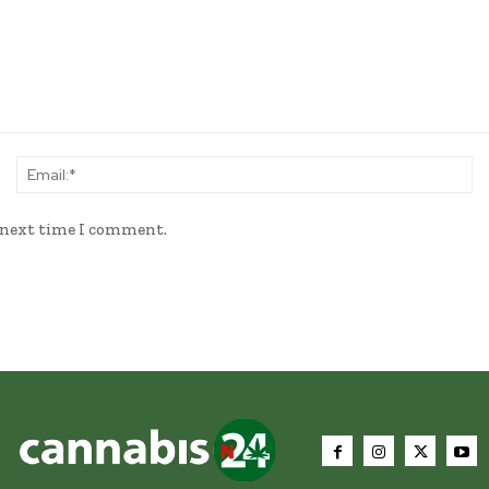
Name:*
Em
e next time I comment.