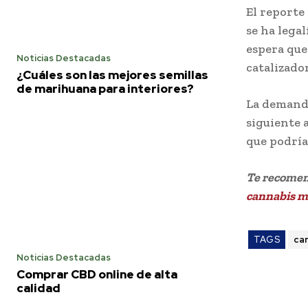
El reporte
se ha legal
espera que
Noticias Destacadas
catalizado
¿Cuáles son las mejores semillas
de marihuana para interiores?
La demanda
siguiente a
que podría
Te recome
cannabis m
TAGS
ca
Noticias Destacadas
Comprar CBD online de alta
calidad