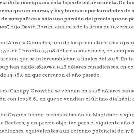
ria de la mariguana está lejos de estar muerta. De he
forma que en marzo, y hay buenas oportunidades de
 de compañías a sólo una porción del precio que se 
es”,
dijo David Borun, analista de la firma de inversio
s de Aurora Cannabis, uno de los productores más gra
.57% en Toronto a 3.08 dólares canadiense, en compar
lares en que se intercambiaban a finales del 2018. En t
up han caído 36.30% a 9.16 dólares canadienses, en c
a de 14.38% en que cerraron el año pasado.
s de Canopy Growthc se venden en 27.18 dólares cana
n con los 36.61 en que se vendían el último día hábil d
s de Cronos tienen recomendación de Mantener, según
e Reuters, y un precio objetivo para el siguiente año d
nadienses, equivalentes a un retorno potencial de 37.