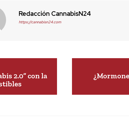
Redacción CannabisN24
https://cannabisn24.com
bis 2.0” con la
¿Mormones
tibles