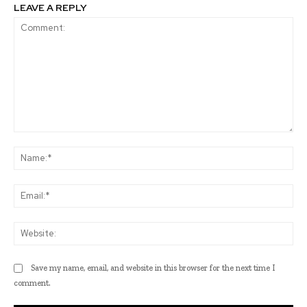
LEAVE A REPLY
Comment:
Na
Ema
Web
Save my name, email, and website in this browser for the next time I
comment.