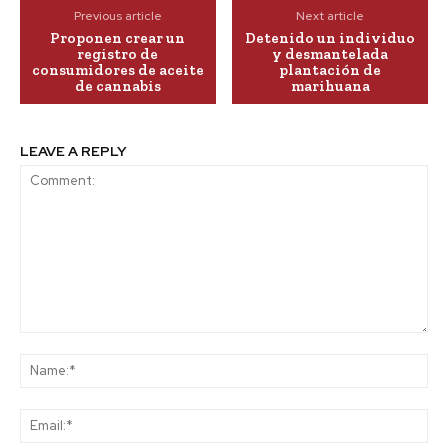
Previous article
Next article
Proponen crear un
Detenido un individuo
registro de
y desmantelada
consumidores de aceite
plantación de
de cannabis
marihuana
LEAVE A REPLY
Comment:
Na
Ema