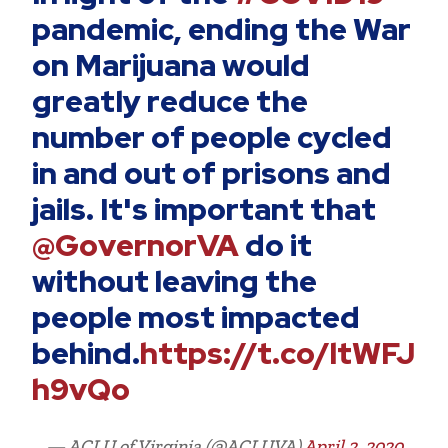
pandemic, ending the War
on Marijuana would
greatly reduce the
number of people cycled
in and out of prisons and
jails. It's important that
@GovernorVA
do it
without leaving the
people most impacted
behind.
https://t.co/ltWFJ
h9vQo
— ACLU of Virginia (@ACLUVA)
April 2, 2020