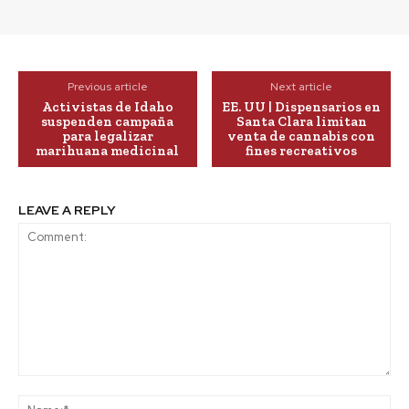
Previous article
Next article
Activistas de Idaho
EE. UU | Dispensarios en
suspenden campaña
Santa Clara limitan
para legalizar
venta de cannabis con
marihuana medicinal
fines recreativos
LEAVE A REPLY
Comment:
Na