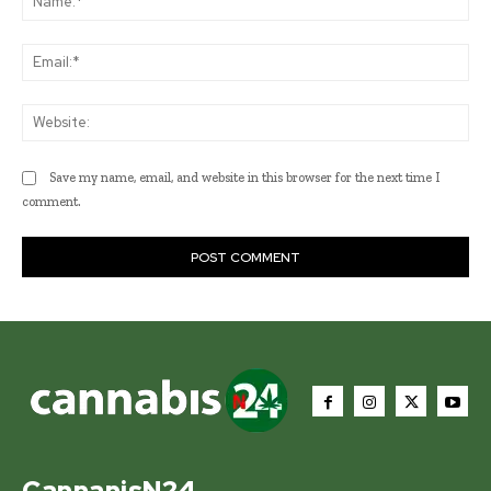
Ema
Web
Save my name, email, and website in this browser for the next time I
comment.
CannanisN24