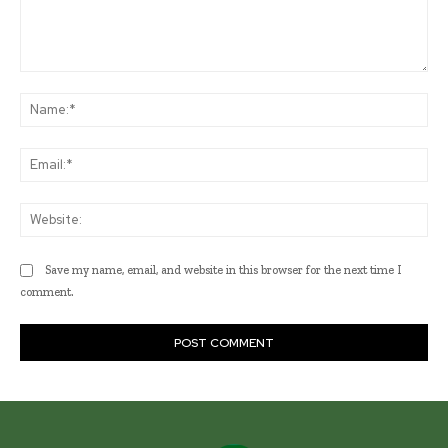
Comment:
Na
Ema
Web
Save my name, email, and website in this browser for the next time I
comment.