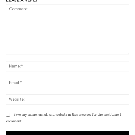
LEAVE A REPLY
Comment:
Na
Ema
Web
Save my name, email, and website in this browser for the next time I
comment.