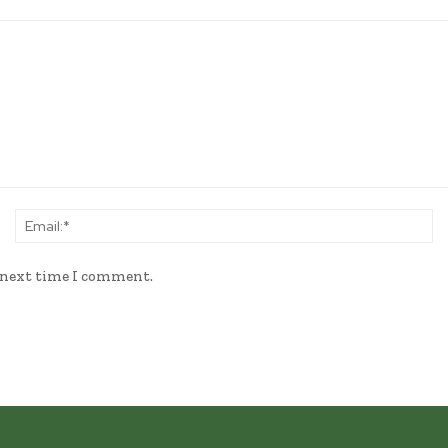
Name:*
Em
e next time I comment.