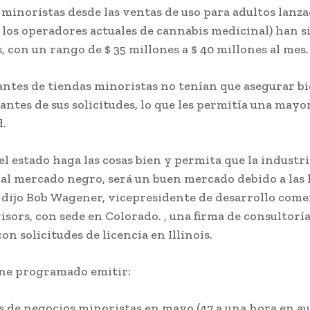
 minoristas desde las ventas de uso para adultos lanzad
 los operadores actuales de cannabis medicinal) han s
, con un rango de $ 35 millones a $ 40 millones al mes.
tantes de tiendas minoristas no tenían que asegurar b
antes de sus solicitudes, lo que les permitía una mayo
d.
el estado haga las cosas bien y permita que la industri
al mercado negro, será un buen mercado debido a las 
, dijo Bob Wagener, vicepresidente de desarrollo come
sors, con sede en Colorado. , una firma de consultorí
con solicitudes de licencia en Illinois.
iene programado emitir:
as de negocios minoristas en mayo (47 a una hora en a