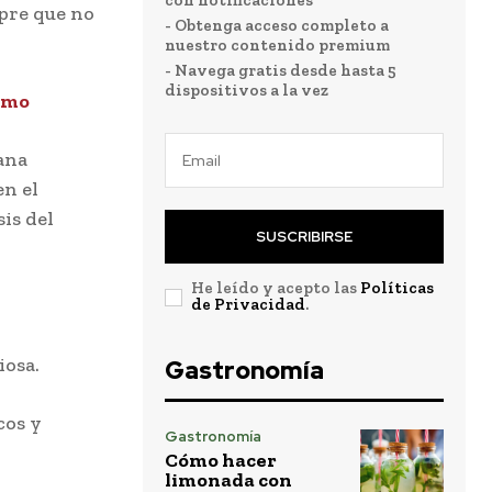
con notificaciones
mpre que no
- Obtenga acceso completo a
nuestro contenido premium
- Navega gratis desde hasta 5
dispositivos a la vez
imo
uana
en el
sis del
SUSCRIBIRSE
He leído y acepto las
Políticas
de Privacidad
.
iosa.
Gastronomía
cos y
Gastronomía
Cómo hacer
limonada con