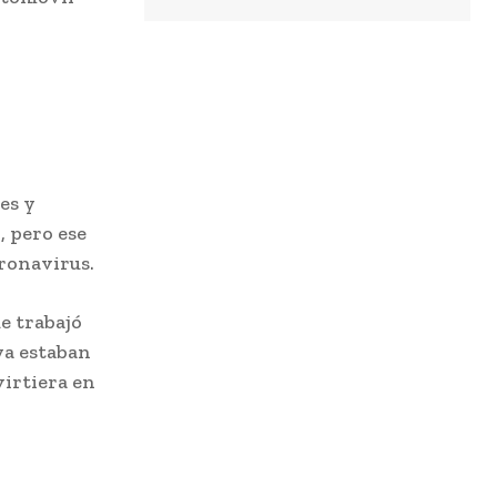
es y
, pero ese
oronavirus.
e trabajó
ya estaban
virtiera en