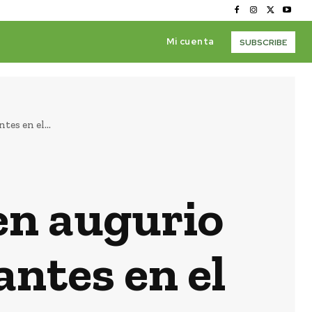
Mi cuenta
SUBSCRIBE
es en el...
uen augurio
antes en el