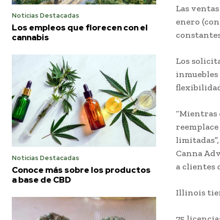
Las ventas
Noticias Destacadas
enero (con
Los empleos que florecen con el
constantes
cannabis
Los solici
inmuebles 
flexibilida
“Mientras 
reemplace 
limitadas”
Canna Advi
Noticias Destacadas
a clientes 
Conoce más sobre los productos
a base de CBD
Illinois t
75 licenci