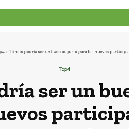
p4
Illinois podría ser un buen augurio para los nuevos participant
Top4
odría ser un b
uevos particip