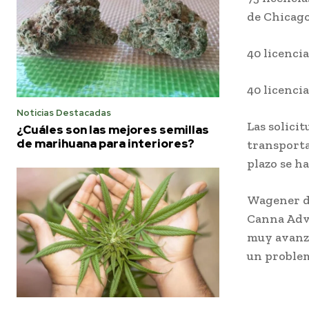
de Chicago
40 licencia
40 licencia
Noticias Destacadas
Las solicit
¿Cuáles son las mejores semillas
de marihuana para interiores?
transporta
plazo se ha
Wagener di
Canna Advi
muy avanza
un problem