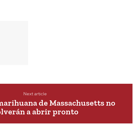
Next article
marihuana de Massachusetts no
lverán a abrir pronto