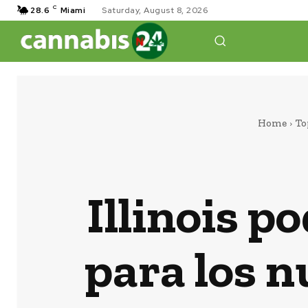
C
28.6
Miami
Saturday, August 8, 2026
Home
To
Illinois p
para los n