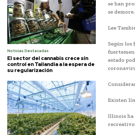
se han pro
se demore.
Lee Tambi
Según los 
Noticias Destacadas
fuertement
El sector del cannabis crece sin
estado podr
control en Tailandia a la espera de
coronaviru
su regularización
Considerar
Existen lí
Illinois h
recreativo