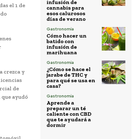
infusión de
as el 1 de
cannabis para
esos calurosos
ido
días de verano
Gastronomía
Cómo hacer un
ienes
batido con
r
infusión de
marihuana
Gastronomía
¿Cómo se hace el
a crezca y
jarabe de THC y
licencias
para qué se usa en
casa?
rcial de
a que ayudó
Gastronomía
Aprende a
preparar un té
caliente con CBD
que te ayudará a
dormir
utomóvil