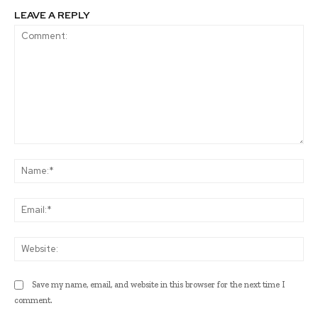
LEAVE A REPLY
Comment:
Na
Ema
Web
Save my name, email, and website in this browser for the next time I
comment.