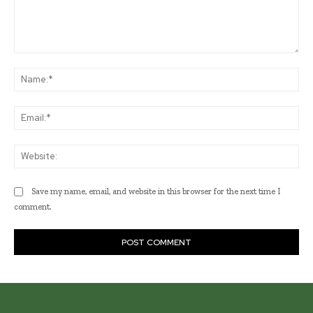
Comment:
Na
Ema
Web
Save my name, email, and website in this browser for the next time I
comment.