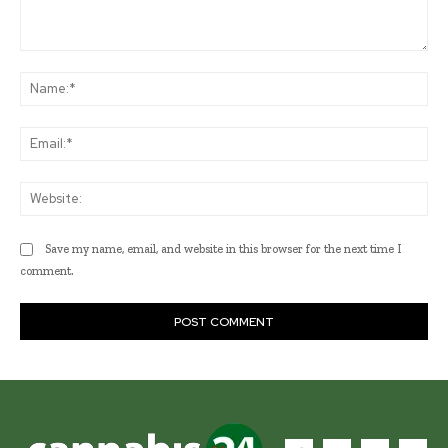
Comment:
Na
Ema
Web
Save my name, email, and website in this browser for the next time I
comment.