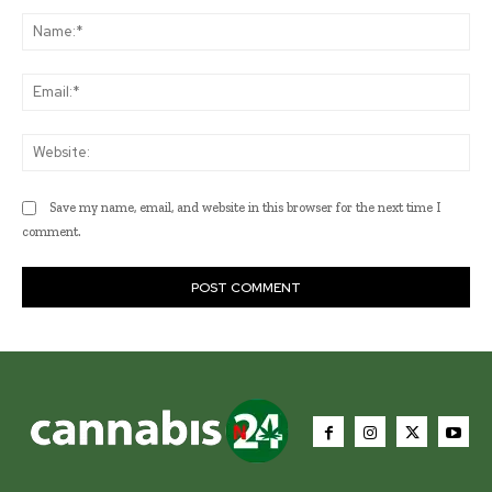
Comment:
Na
Ema
Web
Save my name, email, and website in this browser for the next time I
comment.