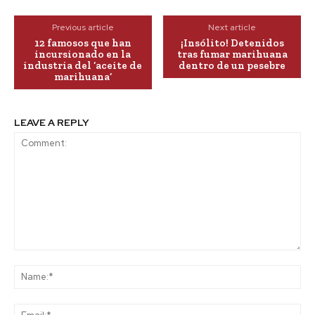
Previous article
Next article
12 famosos que han
¡Insólito! Detenidos
incursionado en la
tras fumar marihuana
industria del ‘aceite de
dentro de un pesebre
marihuana’
LEAVE A REPLY
Comment:
Na
Ema